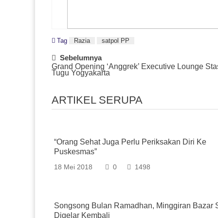
Tag
Razia
satpol PP
Post
Sebelumnya
Grand Opening ‘Anggrek’ Executive Lounge Sta
Navigation
Tugu Yogyakarta
ARTIKEL SERUPA
“Orang Sehat Juga Perlu Periksakan Diri Ke
Puskesmas”
18 Mei 2018
0
1498
Songsong Bulan Ramadhan, Minggiran Bazar 
Digelar Kembali