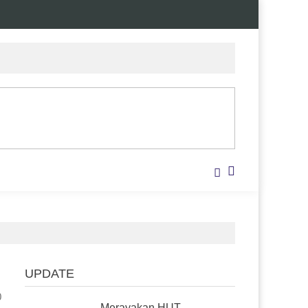
UPDATE
0
Merayakan HUT