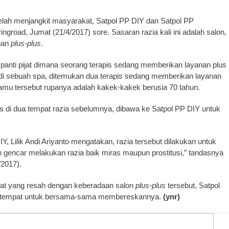
lah menjangkit masyarakat, Satpol PP DIY dan Satpol PP
ngroad, Jumat (21/4/2017) sore. Sasaran razia kali ini adalah salon,
anan
plus-plus
.
h panti pijat dimana seorang terapis sedang memberikan layanan plus
ni di sebuah spa, ditemukan dua terapis sedang memberikan layanan
mu tersebut rupanya adalah kakek-kakek berusia 70 tahun.
pis di dua tempat razia sebelumnya, dibawa ke Satpol PP DIY untuk
Lilik Andi Ariyanto mengatakan, razia tersebut dilakukan untuk
gencar melakukan razia baik miras maupun prostitusi,” tandasnya
/2017).
rakat yang resah dengan keberadaan salon
plus-plus
tersebut, Satpol
setempat untuk bersama-sama membereskannya.
(ynr)