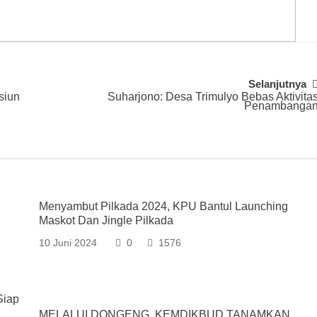
Selanjutnya
siun
Suharjono: Desa Trimulyo Bebas Aktivita
Penambanga
Menyambut Pilkada 2024, KPU Bantul Launching
Maskot Dan Jingle Pilkada
10 Juni 2024
0
1576
Siap
MELALUI DONGENG, KEMDIKBUD TANAMKAN