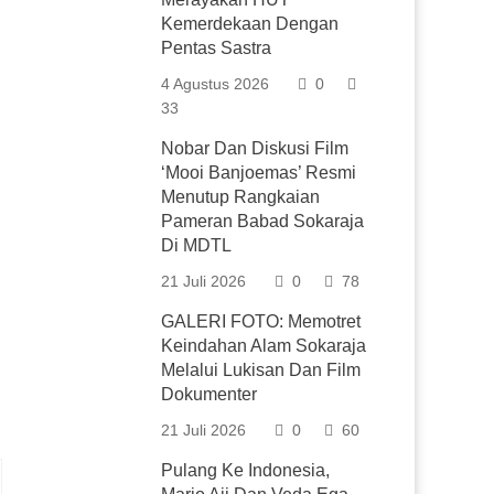
Kemerdekaan Dengan
Pentas Sastra
4 Agustus 2026
0
33
Nobar Dan Diskusi Film
‘Mooi Banjoemas’ Resmi
Menutup Rangkaian
Pameran Babad Sokaraja
Di MDTL
21 Juli 2026
0
78
GALERI FOTO: Memotret
Keindahan Alam Sokaraja
Melalui Lukisan Dan Film
Dokumenter
21 Juli 2026
0
60
Pulang Ke Indonesia,