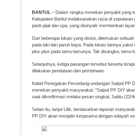
BANTUL
– Dalam rangka menekan penyakit yang te
Kabupaten Bantul melaksanakan razia di seputaran ri
panti pijat dan spa, yang disinyalir memberikan lay
Dari beberapa lokasi yang disisir, ditemukan sebua
pada laki-laki paruh baya. Pada lokasi lainnya yak
plus-plus
pada tamu-tamunya. Tak disangka, tamu-ta
Selanjutnya, ketiga pasangan tersebut beserta tera
dilakukan pendataan dan pembinaan.
Kabid Penegakan Perundang-undangan Satpol PP DIY, 
menekan penyakit masyarakat. “Satpol PP DIY akan 
saat dikonfirmasi melalui pesan singkat, Sabtu (22/4
Selain itu, lanjut Lilik, berdasarkan laporan masya
PP DIY akan menjalin kerjasama dengan wilayah 