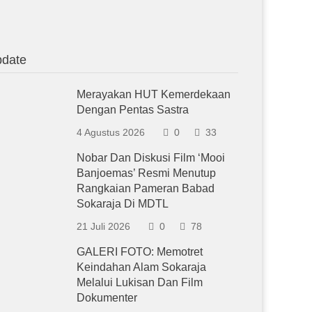
date
Merayakan HUT Kemerdekaan
Dengan Pentas Sastra
4 Agustus 2026
0
33
Nobar Dan Diskusi Film ‘Mooi
Banjoemas’ Resmi Menutup
Rangkaian Pameran Babad
Sokaraja Di MDTL
21 Juli 2026
0
78
GALERI FOTO: Memotret
Keindahan Alam Sokaraja
Melalui Lukisan Dan Film
Dokumenter