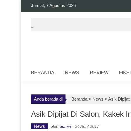
Skip
Jum'at, 7 Agustus 2026
to
content
BERANDA
NEWS
REVIEW
FIKSI
Anda berada di
Beranda >
News
>
Asik Dipija
Asik Dipijat Di Salon, Kakek 
News
oleh
admin
-
24 April 2017