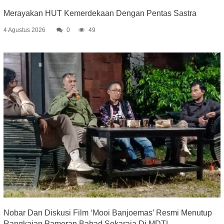
Merayakan HUT Kemerdekaan Dengan Pentas Sastra
4 Agustus 2026
0
49
Nobar Dan Diskusi Film ‘Mooi Banjoemas’ Resmi Menutup
Rangkaian Pameran Babad Sokaraja Di MDTL