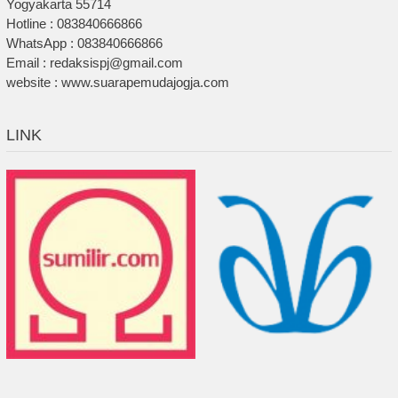
Yogyakarta 55714
Hotline : 083840666866
WhatsApp : 083840666866
Email : redaksispj@gmail.com
website : www.suarapemudajogja.com
LINK