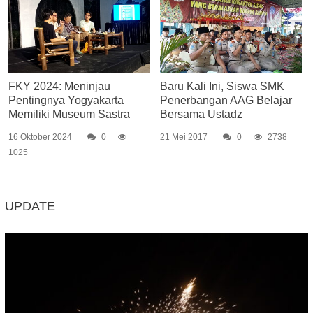
FKY 2024: Meninjau
Baru Kali Ini, Siswa SMK
Pentingnya Yogyakarta
Penerbangan AAG Belajar
Memiliki Museum Sastra
Bersama Ustadz
16 Oktober 2024
0
21 Mei 2017
0
2738
1025
UPDATE