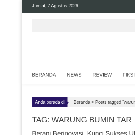
Skip
Jum'at, 7 Agustus 2026
to
content
BERANDA
NEWS
REVIEW
FIKSI
Anda berada di
Beranda >
Posts tagged "warun
TAG: WARUNG BUMIN TAR
Berani Berinovasi, Kunci Sukses