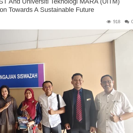
T And Universiti Teknologi MARA (UiTM)
tion Towards A Sustainable Future
918