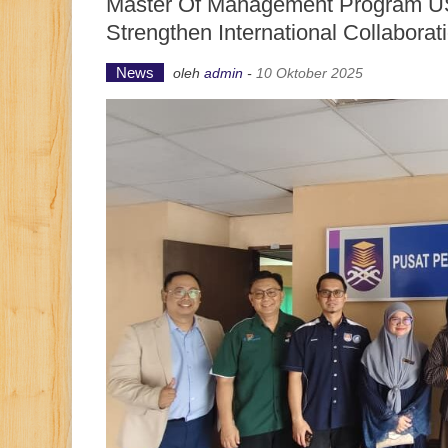
Master Of Management Program US
Strengthen International Collabora
News
oleh
admin
-
10 Oktober 2025