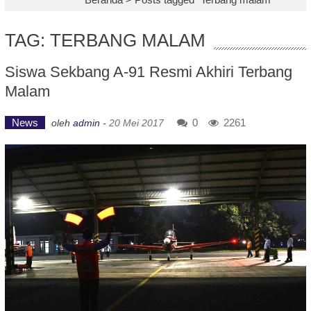
TAG: TERBANG MALAM
Siswa Sekbang A-91 Resmi Akhiri Terbang
Malam
News
0
2261
oleh
admin
-
20 Mei 2017