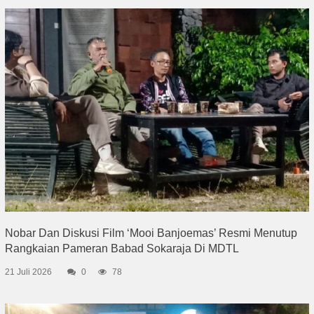
Nobar Dan Diskusi Film ‘Mooi Banjoemas’ Resmi Menutup
Rangkaian Pameran Babad Sokaraja Di MDTL
21 Juli 2026
0
78