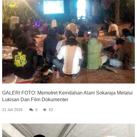
GALERI FOTO: Memotret Keindahan Alam Sokaraja Melalui
Lukisan Dan Film Dokumenter
21 Juli 2026
0
62