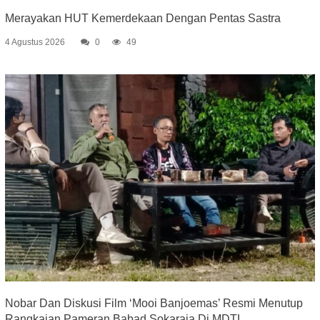
Merayakan HUT Kemerdekaan Dengan Pentas Sastra
4 Agustus 2026
0
49
Nobar Dan Diskusi Film ‘Mooi Banjoemas’ Resmi Menutup
Rangkaian Pameran Babad Sokaraja Di MDTL