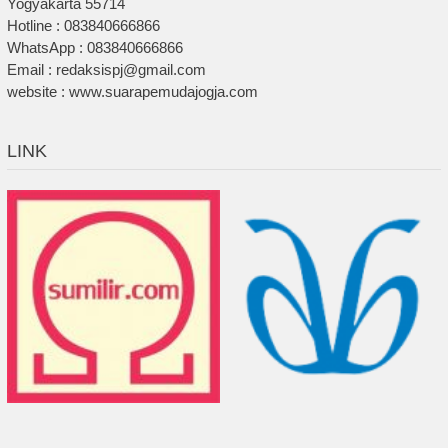
Yogyakarta 55714
Hotline : 083840666866
WhatsApp : 083840666866
Email : redaksispj@gmail.com
website : www.suarapemudajogja.com
LINK