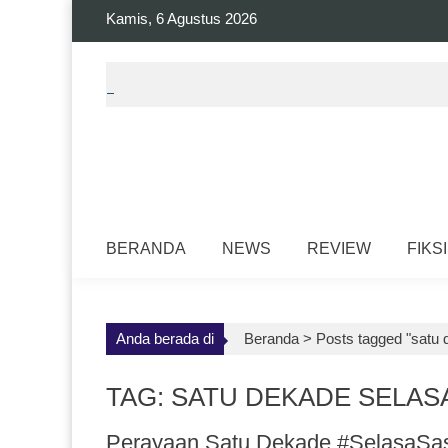
Skip
Kamis, 6 Agustus 2026
to
content
BERANDA
NEWS
REVIEW
FIKSI
Anda berada di
Beranda >
Posts tagged "satu 
TAG: SATU DEKADE SELAS
Perayaan Satu Dekade #SelasaSast