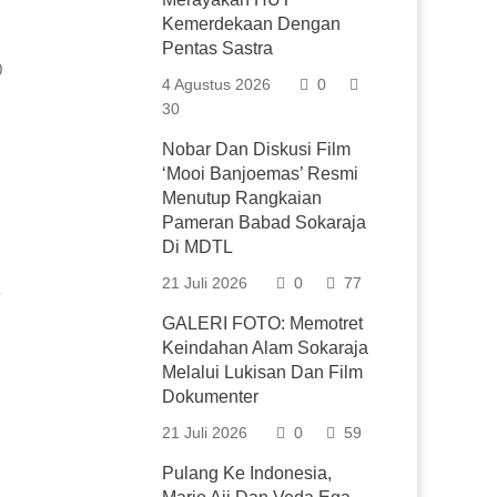
Kemerdekaan Dengan
Pentas Sastra
0
4 Agustus 2026
0
30
Nobar Dan Diskusi Film
‘Mooi Banjoemas’ Resmi
Menutup Rangkaian
Pameran Babad Sokaraja
Di MDTL
21 Juli 2026
0
77
GALERI FOTO: Memotret
Keindahan Alam Sokaraja
Melalui Lukisan Dan Film
Dokumenter
21 Juli 2026
0
59
Pulang Ke Indonesia,