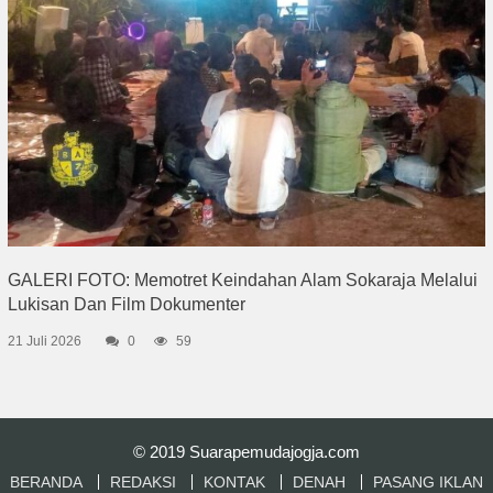
GALERI FOTO: Memotret Keindahan Alam Sokaraja Melalui
Lukisan Dan Film Dokumenter
21 Juli 2026
0
59
© 2019
Suarapemudajogja.com
BERANDA
REDAKSI
KONTAK
DENAH
PASANG IKLAN