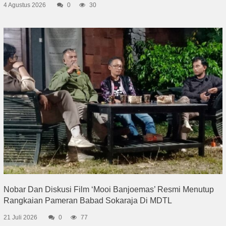
4 Agustus 2026
0
30
Nobar Dan Diskusi Film ‘Mooi Banjoemas’ Resmi Menutup
Rangkaian Pameran Babad Sokaraja Di MDTL
21 Juli 2026
0
77