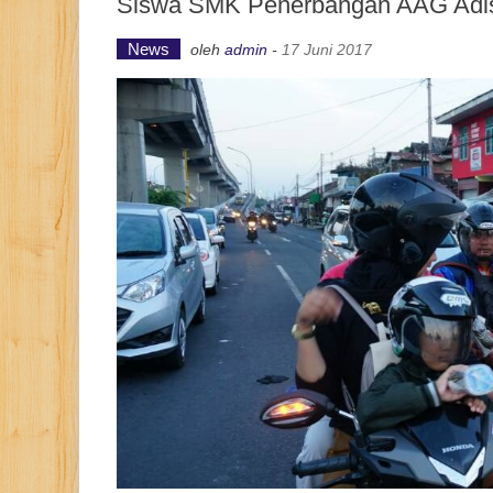
Siswa SMK Penerbangan AAG Adisuc
News
oleh
admin
-
17 Juni 2017