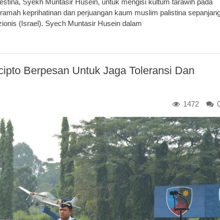
tina, Syekh Muntasir Husein, untuk mengisi kultum tarawih pada
eramah keprihatinan dan perjuangan kaum muslim palistina sepanjan
onis (Israel). Syech Muntasir Husein dalam
ipto Berpesan Untuk Jaga Toleransi Dan
1472