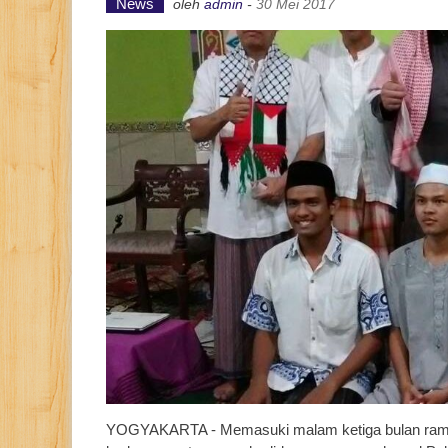
News
oleh
admin
-
30 Mei 2017
YOGYAKARTA - Memasuki malam ketiga bulan ramad