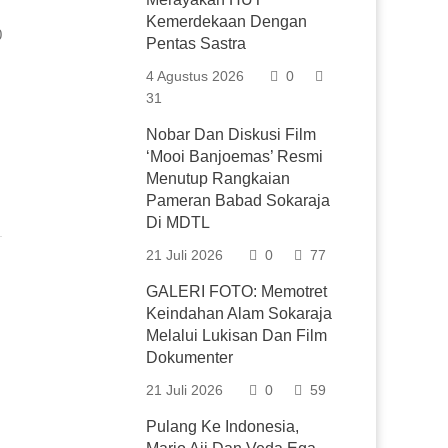
Kemerdekaan Dengan
0
Pentas Sastra
4 Agustus 2026
0
31
Nobar Dan Diskusi Film
‘Mooi Banjoemas’ Resmi
Menutup Rangkaian
Pameran Babad Sokaraja
Di MDTL
21 Juli 2026
0
77
GALERI FOTO: Memotret
Keindahan Alam Sokaraja
Melalui Lukisan Dan Film
Dokumenter
21 Juli 2026
0
59
Pulang Ke Indonesia,