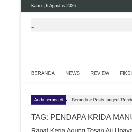
Skip
Kamis, 6 Agustus 2026
to
content
BERANDA
NEWS
REVIEW
FIKSI
Anda berada di
Beranda >
Posts tagged "Pend
TAG: PENDAPA KRIDA MA
Rapat Kerja Agung Tosan Aji Upaya