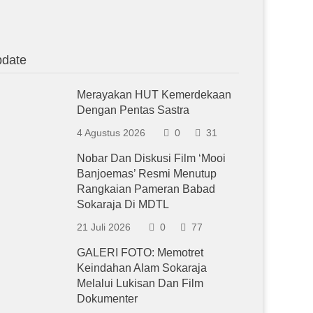
date
Merayakan HUT Kemerdekaan
Dengan Pentas Sastra
4 Agustus 2026
0
31
Nobar Dan Diskusi Film ‘Mooi
Banjoemas’ Resmi Menutup
Rangkaian Pameran Babad
Sokaraja Di MDTL
21 Juli 2026
0
77
GALERI FOTO: Memotret
Keindahan Alam Sokaraja
Melalui Lukisan Dan Film
Dokumenter