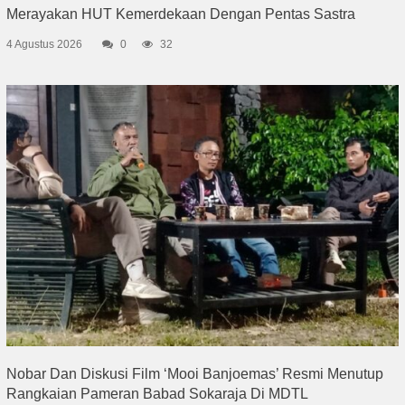
Merayakan HUT Kemerdekaan Dengan Pentas Sastra
4 Agustus 2026
0
32
Nobar Dan Diskusi Film ‘Mooi Banjoemas’ Resmi Menutup
Rangkaian Pameran Babad Sokaraja Di MDTL