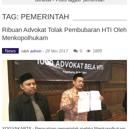
TAG: PEMERINTAH
Ribuan Advokat Tolak Pembubaran HTI Oleh
Menkopolhukam
News
0
1889
oleh
admin
-
28 Mei 2017
YOGYAKARTA - Pernyataan pemerintah melalui Menkopolhukam,