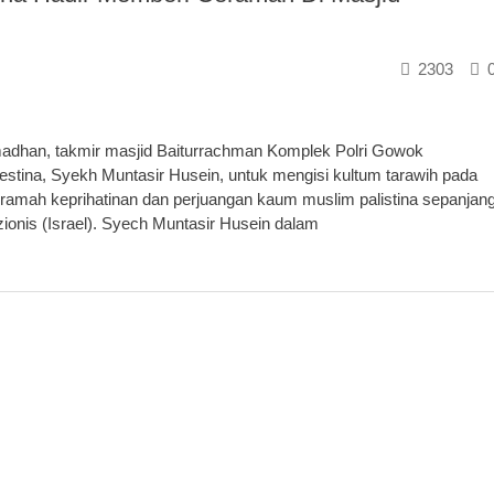
2303
han, takmir masjid Baiturrachman Komplek Polri Gowok
tina, Syekh Muntasir Husein, untuk mengisi kultum tarawih pada
eramah keprihatinan dan perjuangan kaum muslim palistina sepanjan
onis (Israel). Syech Muntasir Husein dalam