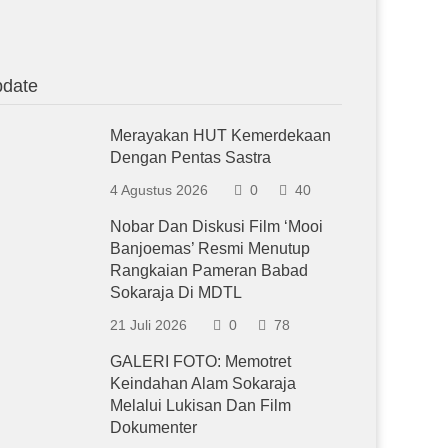
date
Merayakan HUT Kemerdekaan
Dengan Pentas Sastra
4 Agustus 2026
0
40
Nobar Dan Diskusi Film ‘Mooi
Banjoemas’ Resmi Menutup
Rangkaian Pameran Babad
Sokaraja Di MDTL
21 Juli 2026
0
78
GALERI FOTO: Memotret
Keindahan Alam Sokaraja
Melalui Lukisan Dan Film
Dokumenter