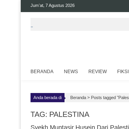
Skip
Jum'at, 7 Agustus 2026
to
content
BERANDA
NEWS
REVIEW
FIKSI
Anda berada di
Beranda >
Posts tagged "Pales
TAG: PALESTINA
Syekh Muntasir Husein Dari Pales