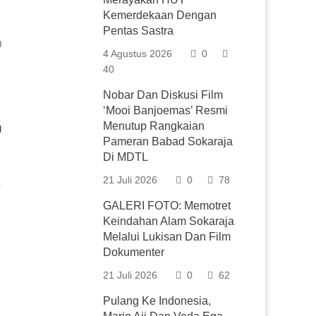
Kemerdekaan Dengan
Pentas Sastra
0
4 Agustus 2026
0
40
Nobar Dan Diskusi Film
‘Mooi Banjoemas’ Resmi
Menutup Rangkaian
g
Pameran Babad Sokaraja
Di MDTL
21 Juli 2026
0
78
GALERI FOTO: Memotret
Keindahan Alam Sokaraja
Melalui Lukisan Dan Film
Dokumenter
21 Juli 2026
0
62
Pulang Ke Indonesia,