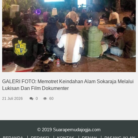
GALERI FOTO: Memotret Keindahan Alam Sokaraja Melalui
Lukisan Dan Film Dokumenter
21 Juli 2026
0
60
© 2019
Suarapemudajogja.com
BERANDA
REDAKSI
KONTAK
DENAH
PASANG IKLAN