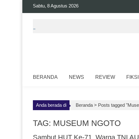
Skip
Sabtu, 8 Agustus 2026
to
content
BERANDA
NEWS
REVIEW
FIKSI
Anda berada di
Beranda >
Posts tagged "Mus
TAG: MUSEUM NGOTO
Sambut HUT Ke-71, Warga TNI AU