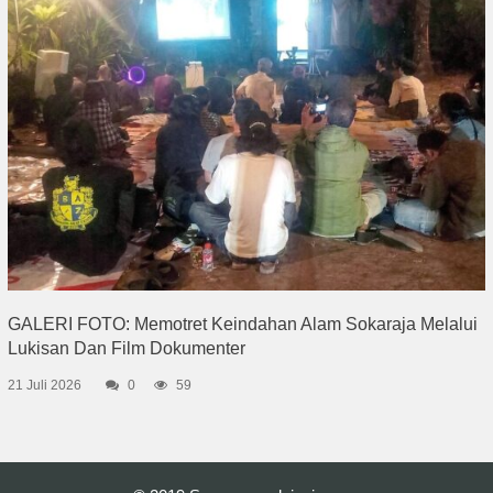
GALERI FOTO: Memotret Keindahan Alam Sokaraja Melalui
Lukisan Dan Film Dokumenter
21 Juli 2026
0
59