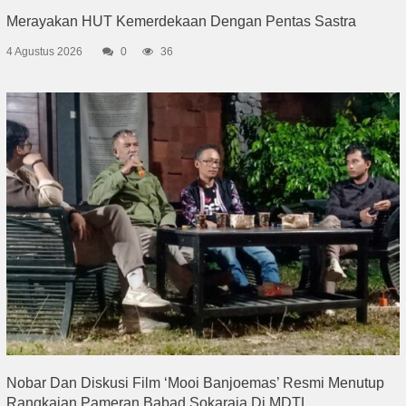
Merayakan HUT Kemerdekaan Dengan Pentas Sastra
4 Agustus 2026
0
36
Nobar Dan Diskusi Film ‘Mooi Banjoemas’ Resmi Menutup
Rangkaian Pameran Babad Sokaraja Di MDTL