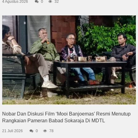
4 Agustus 2026
0
32
Nobar Dan Diskusi Film ‘Mooi Banjoemas’ Resmi Menutup
Rangkaian Pameran Babad Sokaraja Di MDTL
21 Juli 2026
0
78