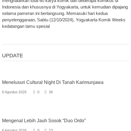
menghadirkan total 60 karya komik dari beberapa komikus di
Indonesia dan khususnya di Yogyakarta, untuk kemudian dipajang
selama pameran ini berlangsung. Memasuki hari kedua
penyelenggaraan, Sabtu (12/10/2024), Yogyakarta Komik Weeks
kedatangan tamu spesial
UPDATE
Menelusuri Cultural Night Di Tanah Karimunjawa
6 Agustus 2026
0
36
Mengenal Lebih Jauh Sosok “Duo Ordo”
6 Agustus 2026
0
23