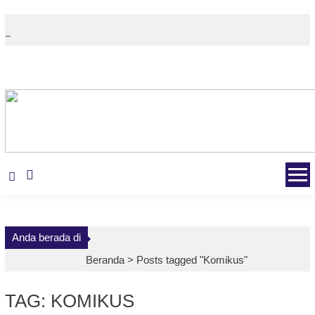
Skip
to
content
Anda berada di
Beranda >
Posts tagged "Komikus"
TAG: KOMIKUS