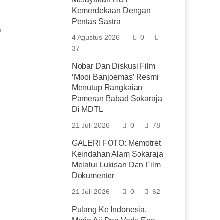
Kemerdekaan Dengan
Pentas Sastra
0
4 Agustus 2026
0
37
Nobar Dan Diskusi Film
‘Mooi Banjoemas’ Resmi
Menutup Rangkaian
Pameran Babad Sokaraja
Di MDTL
21 Juli 2026
0
78
GALERI FOTO: Memotret
Keindahan Alam Sokaraja
Melalui Lukisan Dan Film
Dokumenter
21 Juli 2026
0
62
Pulang Ke Indonesia,