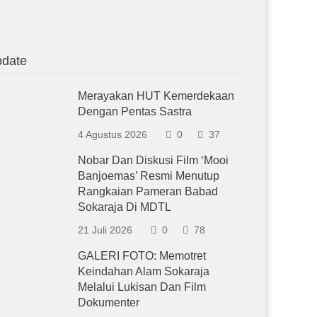
date
Merayakan HUT Kemerdekaan
Dengan Pentas Sastra
4 Agustus 2026
0
37
Nobar Dan Diskusi Film ‘Mooi
Banjoemas’ Resmi Menutup
Rangkaian Pameran Babad
Sokaraja Di MDTL
21 Juli 2026
0
78
GALERI FOTO: Memotret
Keindahan Alam Sokaraja
Melalui Lukisan Dan Film
Dokumenter