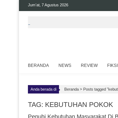
Skip
Jum'at, 7 Agustus 2026
to
content
BERANDA
NEWS
REVIEW
FIKSI
Anda berada di
Beranda >
Posts tagged "kebu
TAG: KEBUTUHAN POKOK
Penuhi Kebutuhan Masyarakat Di