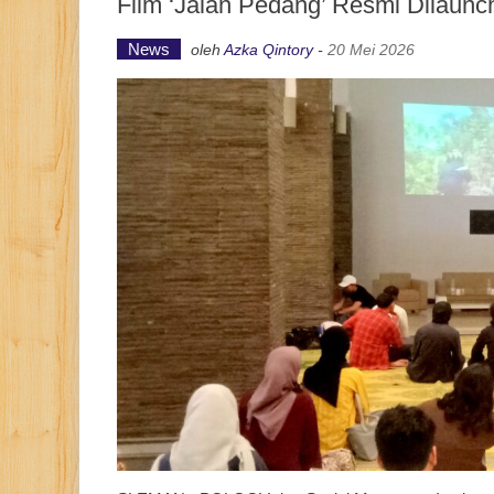
Film ‘Jalan Pedang’ Resmi Dilaunch
News
oleh
Azka Qintory
-
20 Mei 2026