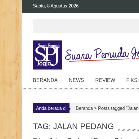
Skip
Sabtu, 8 Agustus 2026
to
content
BERANDA
NEWS
REVIEW
FIKSI
Anda berada di
Beranda >
Posts tagged "Jala
TAG: JALAN PEDANG