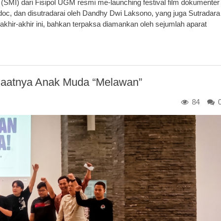
MI) dari Fisipol UGM resmi me-launching festival film dokumenter
doc, dan disutradarai oleh Dandhy Dwi Laksono, yang juga Sutradara
i akhir-akhir ini, bahkan terpaksa diamankan oleh sejumlah aparat
Saatnya Anak Muda “Melawan”
84