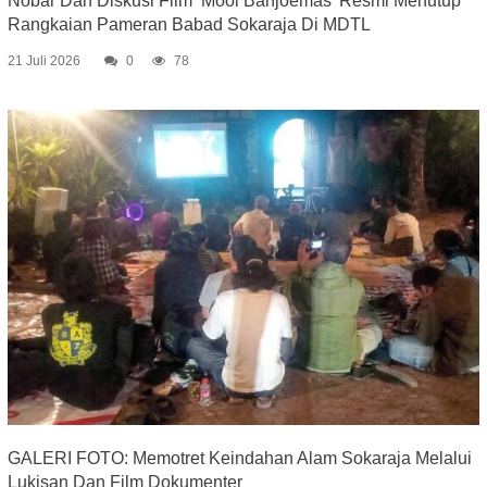
Nobar Dan Diskusi Film ‘Mooi Banjoemas’ Resmi Menutup
Rangkaian Pameran Babad Sokaraja Di MDTL
21 Juli 2026
0
78
GALERI FOTO: Memotret Keindahan Alam Sokaraja Melalui
Lukisan Dan Film Dokumenter