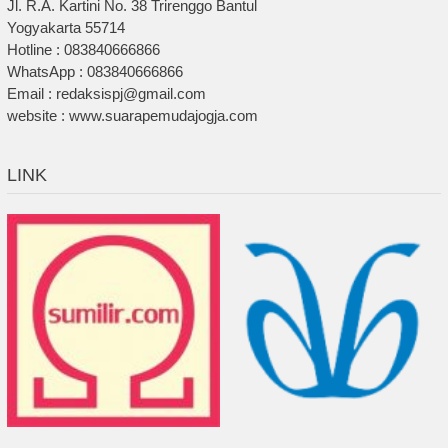
Jl. R.A. Kartini No. 38 Trirenggo Bantul
Yogyakarta 55714
Hotline : 083840666866
WhatsApp : 083840666866
Email : redaksispj@gmail.com
website : www.suarapemudajogja.com
LINK