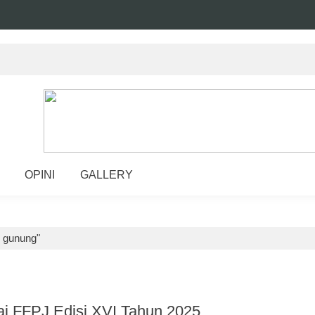
OPINI
GALLERY
r gunung"
 FFPJ Edisi XVI Tahun 2025