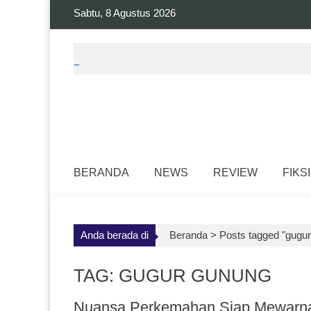
Skip
Sabtu, 8 Agustus 2026
to
content
BERANDA
NEWS
REVIEW
FIKSI
Anda berada di
Beranda >
Posts tagged "gugu
TAG: GUGUR GUNUNG
Nuansa Perkemahan Siap Mewarnai