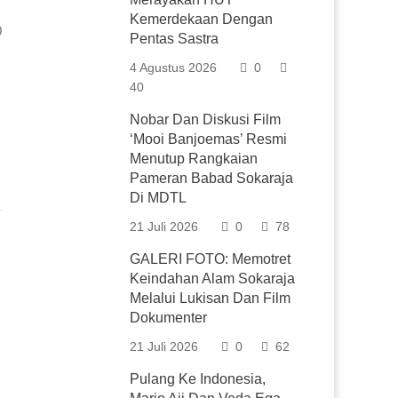
Kemerdekaan Dengan
0
Pentas Sastra
4 Agustus 2026
0
40
Nobar Dan Diskusi Film
‘Mooi Banjoemas’ Resmi
Menutup Rangkaian
Pameran Babad Sokaraja
Di MDTL
21 Juli 2026
0
78
GALERI FOTO: Memotret
Keindahan Alam Sokaraja
Melalui Lukisan Dan Film
Dokumenter
21 Juli 2026
0
62
Pulang Ke Indonesia,