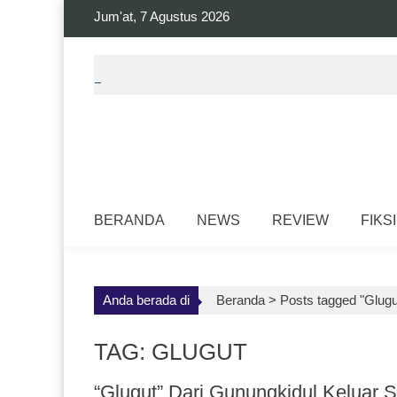
Skip
Jum'at, 7 Agustus 2026
to
content
BERANDA
NEWS
REVIEW
FIKSI
Anda berada di
Beranda >
Posts tagged "Glugu
TAG: GLUGUT
“Glugut” Dari Gunungkidul Keluar