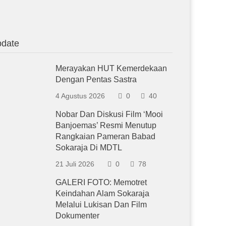
date
Merayakan HUT Kemerdekaan
Dengan Pentas Sastra
4 Agustus 2026
0
40
Nobar Dan Diskusi Film ‘Mooi
Banjoemas’ Resmi Menutup
Rangkaian Pameran Babad
Sokaraja Di MDTL
21 Juli 2026
0
78
GALERI FOTO: Memotret
Keindahan Alam Sokaraja
Melalui Lukisan Dan Film
Dokumenter