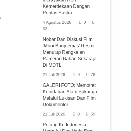
Kemerdekaan Dengan
Pentas Sastra
0
4 Agustus 2026
0
32
Nobar Dan Diskusi Film
‘Mooi Banjoemas’ Resmi
Menutup Rangkaian
Pameran Babad Sokaraja
Di MDTL
21 Juli 2026
0
78
GALERI FOTO: Memotret
Keindahan Alam Sokaraja
Melalui Lukisan Dan Film
Dokumenter
21 Juli 2026
0
59
Pulang Ke Indonesia,