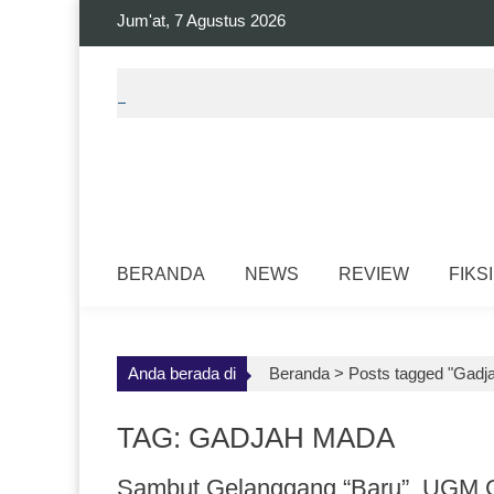
Skip
Jum'at, 7 Agustus 2026
to
content
BERANDA
NEWS
REVIEW
FIKSI
Anda berada di
Beranda >
Posts tagged "Gadj
TAG: GADJAH MADA
Sambut Gelanggang “Baru”, UGM G