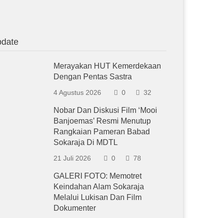
date
Merayakan HUT Kemerdekaan
Dengan Pentas Sastra
4 Agustus 2026
0
32
Nobar Dan Diskusi Film ‘Mooi
Banjoemas’ Resmi Menutup
Rangkaian Pameran Babad
Sokaraja Di MDTL
21 Juli 2026
0
78
GALERI FOTO: Memotret
Keindahan Alam Sokaraja
Melalui Lukisan Dan Film
Dokumenter