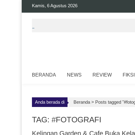
Skip
Kamis, 6 Agustus 2026
to
content
BERANDA
NEWS
REVIEW
FIKSI
Anda berada di
Beranda >
Posts tagged "#fotog
TAG: #FOTOGRAFI
Kelingan Garden & Cafe Buka Kelas