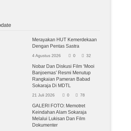
date
Merayakan HUT Kemerdekaan
Dengan Pentas Sastra
4 Agustus 2026
0
32
Nobar Dan Diskusi Film ‘Mooi
Banjoemas’ Resmi Menutup
Rangkaian Pameran Babad
Sokaraja Di MDTL
21 Juli 2026
0
78
GALERI FOTO: Memotret
Keindahan Alam Sokaraja
Melalui Lukisan Dan Film
Dokumenter