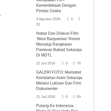
Kemerdekaan Dengan
Pentas Sastra
0
4 Agustus 2026
0
32
Nobar Dan Diskusi Film
‘Mooi Banjoemas’ Resmi
Menutup Rangkaian
Pameran Babad Sokaraja
Di MDTL
21 Juli 2026
0
78
GALERI FOTO: Memotret
Keindahan Alam Sokaraja
Melalui Lukisan Dan Film
Dokumenter
21 Juli 2026
0
59
Pulang Ke Indonesia,