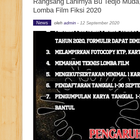
Rangsang Lahirnya Bu Tedjo Muda
Lomba Film Fiksi 2020
News
oleh
admin
-
12 September 2020