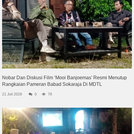
Nobar Dan Diskusi Film ‘Mooi Banjoemas’ Resmi Menutup
Rangkaian Pameran Babad Sokaraja Di MDTL
21 Juli 2026
0
78