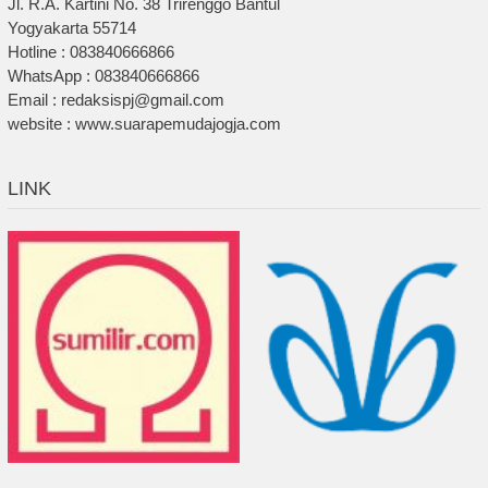
Jl. R.A. Kartini No. 38 Trirenggo Bantul
Yogyakarta 55714
Hotline : 083840666866
WhatsApp : 083840666866
Email : redaksispj@gmail.com
website : www.suarapemudajogja.com
LINK