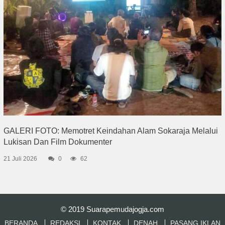
GALERI FOTO: Memotret Keindahan Alam Sokaraja Melalui
Lukisan Dan Film Dokumenter
21 Juli 2026
0
62
© 2019
Suarapemudajogja.com
BERANDA
REDAKSI
KONTAK
DENAH
PASANG IKLAN