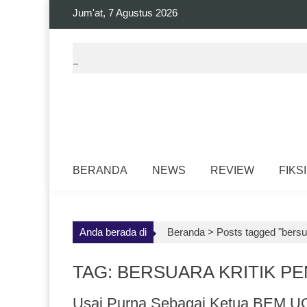
Skip
Jum'at, 7 Agustus 2026
to
content
BERANDA
NEWS
REVIEW
FIKSI
Anda berada di
Beranda >
Posts tagged "bersua
TAG: BERSUARA KRITIK P
Usai Purna Sebagai Ketua BEM UGM