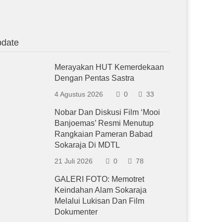
date
Merayakan HUT Kemerdekaan
Dengan Pentas Sastra
4 Agustus 2026
0
33
Nobar Dan Diskusi Film ‘Mooi
Banjoemas’ Resmi Menutup
Rangkaian Pameran Babad
Sokaraja Di MDTL
21 Juli 2026
0
78
GALERI FOTO: Memotret
Keindahan Alam Sokaraja
Melalui Lukisan Dan Film
Dokumenter