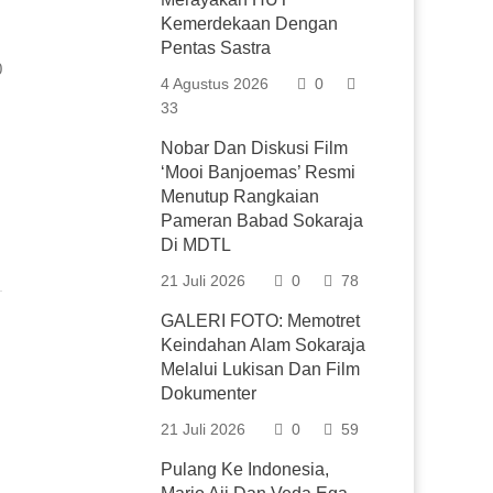
Kemerdekaan Dengan
Pentas Sastra
0
4 Agustus 2026
0
33
Nobar Dan Diskusi Film
‘Mooi Banjoemas’ Resmi
Menutup Rangkaian
Pameran Babad Sokaraja
Di MDTL
21 Juli 2026
0
78
GALERI FOTO: Memotret
Keindahan Alam Sokaraja
Melalui Lukisan Dan Film
Dokumenter
21 Juli 2026
0
59
Pulang Ke Indonesia,