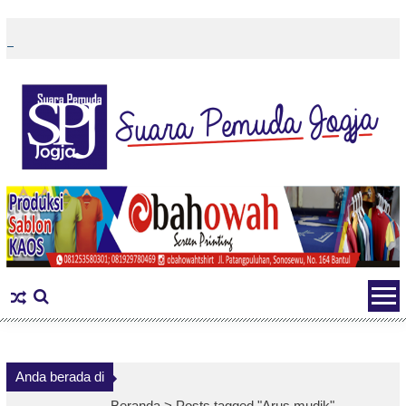
Skip
to
content
Anda berada di
Beranda >
Posts tagged "Arus mudik"