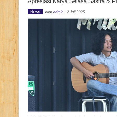
Apresiasi Karya Selasa Sastra & P
News
oleh
admin
-
2 Juli 2025