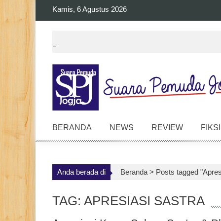
Skip
Kamis, 6 Agustus 2026
to
content
BERANDA
NEWS
REVIEW
FIKSI
Anda berada di
Beranda >
Posts tagged "Apres
TAG: APRESIASI SASTRA