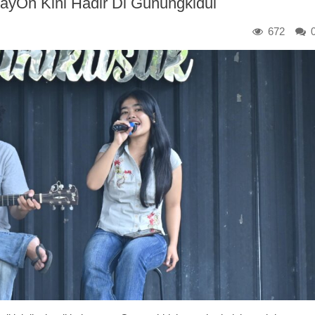
layOn Kini Hadir Di Gunungkidul
672