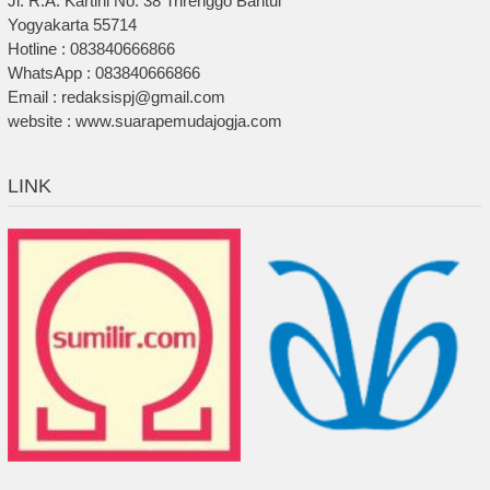
Jl. R.A. Kartini No. 38 Trirenggo Bantul
Yogyakarta 55714
Hotline : 083840666866
WhatsApp : 083840666866
Email : redaksispj@gmail.com
website : www.suarapemudajogja.com
LINK