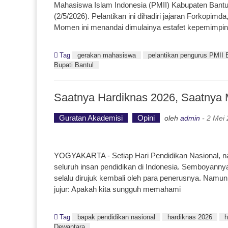
Mahasiswa Islam Indonesia (PMII) Kabupaten Bantul 
(2/5/2026). Pelantikan ini dihadiri jajaran Forkopi
Momen ini menandai dimulainya estafet kepemimpi
Tag
gerakan mahasiswa
pelantikan pengurus PMII 
Bupati Bantul
Saatnya Hardiknas 2026, Saatnya
Guratan Akademisi
Opini
oleh
admin
-
2 Mei
YOGYAKARTA - Setiap Hari Pendidikan Nasional, na
seluruh insan pendidikan di Indonesia. Semboyannya
selalu dirujuk kembali oleh para penerusnya. Namun
jujur: Apakah kita sungguh memahami
Tag
bapak pendidikan nasional
hardiknas 2026
h
Dewantara