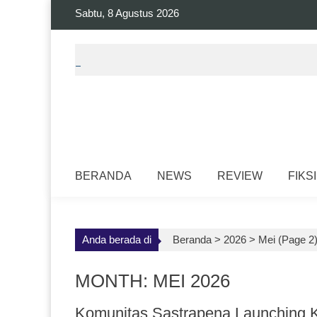
Skip
Sabtu, 8 Agustus 2026
to
content
BERANDA
NEWS
REVIEW
FIKSI
Anda berada di
Beranda >
2026
>
Mei
(Page 2
MONTH: MEI 2026
Komunitas Sastrapena Launching 