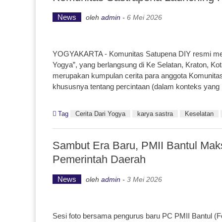
News
oleh
admin
-
6 Mei 2026
YOGYAKARTA - Komunitas Satupena DIY resmi melun
Yogya”, yang berlangsung di Ke Selatan, Kraton, Ko
merupakan kumpulan cerita para anggota Komunitas
khususnya tentang percintaan (dalam konteks yang l
Tag
Cerita Dari Yogya
karya sastra
Keselatan
Sambut Era Baru, PMII Bantul Ma
Pemerintah Daerah
News
oleh
admin
-
3 Mei 2026
Sesi foto bersama pengurus baru PC PMII Bantul (