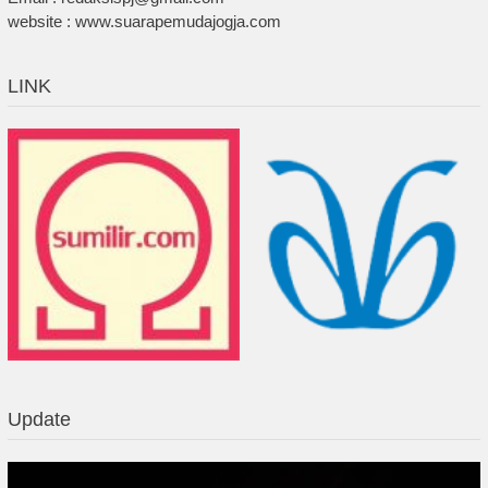
website : www.suarapemudajogja.com
LINK
Update