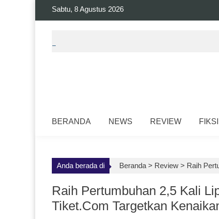
Skip
Sabtu, 8 Agustus 2026
to
content
BERANDA
NEWS
REVIEW
FIKSI
Anda berada di
Beranda >
Review
>
Raih Pertu
Raih Pertumbuhan 2,5 Kali Lip
Tiket.com Targetkan Kenaikan 