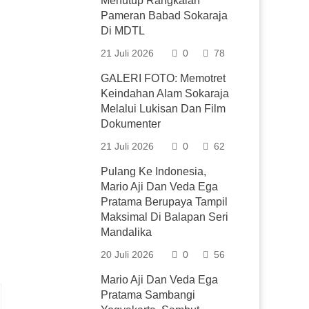
Menutup Rangkaian
Pameran Babad Sokaraja
Di MDTL
21 Juli 2026
0
78
GALERI FOTO: Memotret
Keindahan Alam Sokaraja
Melalui Lukisan Dan Film
Dokumenter
21 Juli 2026
0
62
Pulang Ke Indonesia,
Mario Aji Dan Veda Ega
Pratama Berupaya Tampil
Maksimal Di Balapan Seri
Mandalika
20 Juli 2026
0
56
Mario Aji Dan Veda Ega
Pratama Sambangi