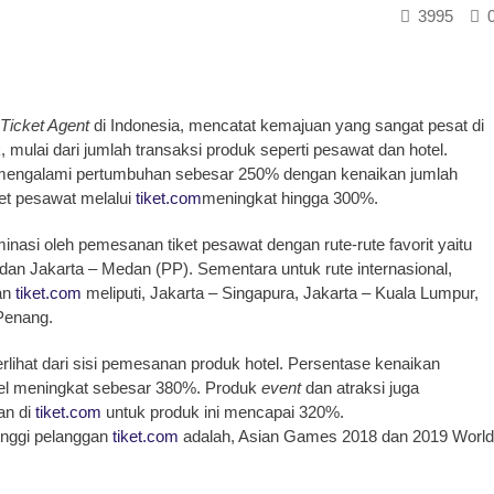
3995
 Ticket Agent
di Indonesia, mencatat kemajuan yang sangat pesat di
, mulai dari jumlah transaksi produk seperti pesawat dan hotel.
engalami pertumbuhan sebesar 250% dengan kenaikan jumlah
et pesawat melalui
tiket.com
meningkat hingga 300%.
nasi oleh pemesanan tiket pesawat dengan rute-rute favorit yaitu
dan Jakarta – Medan (PP). Sementara untuk rute internasional,
gan
tiket.com
meliputi, Jakarta – Singapura, Jakarta – Kuala Lumpur,
 Penang.
rlihat dari sisi pemesanan produk hotel. Persentase kenaikan
el meningkat sebesar 380%. Produk
event
dan atraksi juga
an di
tiket.com
untuk produk ini mencapai 320%.
inggi pelanggan
tiket.com
adalah, Asian Games 2018 dan 2019 World