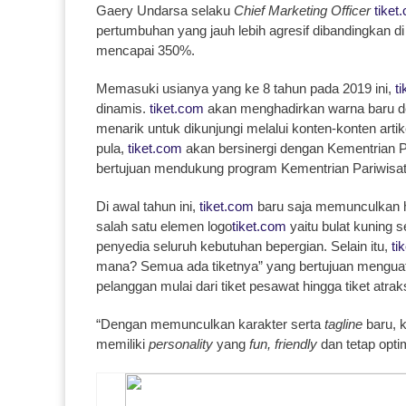
Gaery Undarsa selaku
Chief Marketing Officer
tiket
pertumbuhan yang jauh lebih agresif dibandingkan d
mencapai 350%.
Memasuki usianya yang ke 8 tahun pada 2019 ini,
t
dinamis.
tiket.com
akan menghadirkan warna baru de
menarik untuk dikunjungi melalui konten-konten artike
pula,
tiket.com
akan bersinergi dengan Kementrian 
bertujuan mendukung program Kementrian Pariwisat
Di awal tahun ini,
tiket.com
baru saja memunculkan ha
salah satu elemen logo
tiket.com
yaitu bulat kuning 
penyedia seluruh kebutuhan bepergian. Selain itu,
ti
mana? Semua ada tiketnya” yang bertujuan mengu
pelanggan mulai dari tiket pesawat hingga tiket atraks
“Dengan memunculkan karakter serta
tagline
baru, 
memiliki
personality
yang
fun, friendly
dan tetap opti