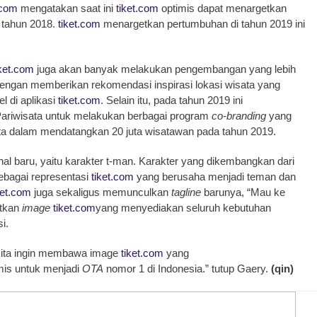
.com
mengatakan saat ini
tiket.com
optimis dapat menargetkan
i tahun 2018.
tiket.com
menargetkan pertumbuhan di tahun 2019 ini
iket.com
juga akan banyak melakukan pengembangan yang lebih
ngan memberikan rekomendasi inspirasi lokasi wisata yang
l di aplikasi
tiket.com
. Selain itu, pada tahun 2019 ini
Pariwisata untuk melakukan berbagai program
co-branding
yang
a dalam mendatangkan 20 juta wisatawan pada tahun 2019.
l baru, yaitu karakter t-man. Karakter yang dikembangkan dari
sebagai representasi
tiket.com
yang berusaha menjadi teman dan
ket.com
juga sekaligus memunculkan
tagline
barunya, “Mau ke
atkan
image
tiket.com
yang menyediakan seluruh kebutuhan
i.
kita ingin membawa image
tiket.com
yang
mis untuk menjadi
OTA
nomor 1 di Indonesia.” tutup Gaery.
(qin)