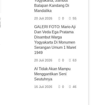
Yogyakarta, Sambut
Balapan Kandang Di
Mandalika
20 Juli 2026
0
55
d
I
GALERI FOTO: Mario Aji
Dan Veda Ega Pratama
Disambut Warga
Yogyakarta Di Monumen
Serangan Umum 1 Maret
1949
20 Juli 2026
0
63
AI Tidak Akan Mampu
Menggantikan Seni
Seutuhnya
16 Juli 2026
0
46