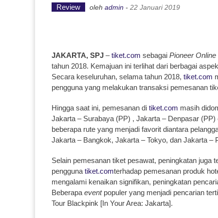
Review
oleh
admin
-
22 Januari 2019
JAKARTA, SPJ
–
tiket.com
sebagai
Pioneer Online
tahun 2018. Kemajuan ini terlihat dari berbagai aspek
Secara keseluruhan, selama tahun 2018,
tiket.com
m
pengguna yang melakukan transaksi pemesanan tik
Hingga saat ini, pemesanan di
tiket.com
masih didomi
Jakarta – Surabaya (PP) , Jakarta – Denpasar (PP) 
beberapa rute yang menjadi favorit diantara pelang
Jakarta – Bangkok, Jakarta – Tokyo, dan Jakarta –
Selain pemesanan tiket pesawat, peningkatan juga te
pengguna
tiket.com
terhadap pemesanan produk hot
mengalami kenaikan signifikan, peningkatan pencari
Beberapa
event
populer yang menjadi pencarian tert
Tour Blackpink [In Your Area: Jakarta].