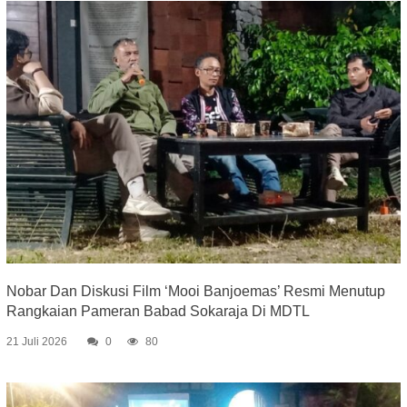
Nobar Dan Diskusi Film ‘Mooi Banjoemas’ Resmi Menutup
Rangkaian Pameran Babad Sokaraja Di MDTL
21 Juli 2026
0
80