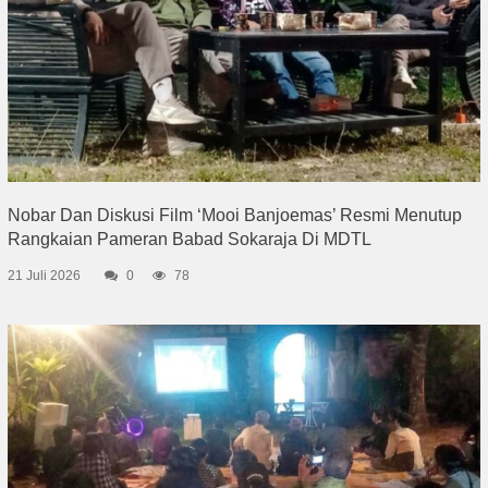
Nobar Dan Diskusi Film ‘Mooi Banjoemas’ Resmi Menutup
Rangkaian Pameran Babad Sokaraja Di MDTL
21 Juli 2026
0
78