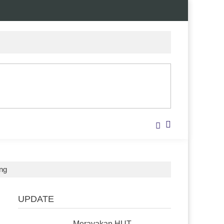
ng
UPDATE
Merayakan HUT