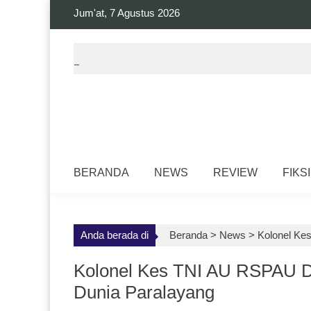
Skip
Jum'at, 7 Agustus 2026
to
content
BERANDA
NEWS
REVIEW
FIKSI
Anda berada di
Beranda >
News
>
Kolonel Kes
Kolonel Kes TNI AU RSPAU Dr
Dunia Paralayang