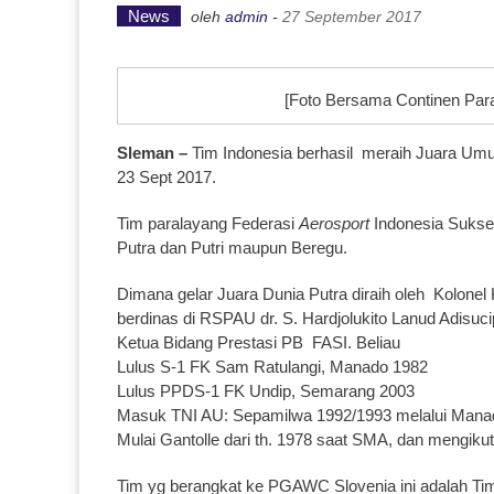
News
oleh
admin
-
27 September 2017
[Foto Bersama Continen Para
Sleman –
Tim Indonesia berhasil meraih Juara Um
23 Sept 2017.
Tim paralayang Federasi
Aerosport
Indonesia Sukse
Putra dan Putri maupun Beregu.
Dimana gelar Juara Dunia Putra diraih oleh Kolonel
berdinas di RSPAU dr. S. Hardjolukito Lanud Adisuci
Ketua Bidang Prestasi PB FASI. Beliau
Lulus S-1 FK Sam Ratulangi, Manado 1982
Lulus PPDS-1 FK Undip, Semarang 2003
Masuk TNI AU: Sepamilwa 1992/1993 melalui Mana
Mulai Gantolle dari th. 1978 saat SMA, dan mengikut
Tim yg berangkat ke PGAWC Slovenia ini adalah Ti