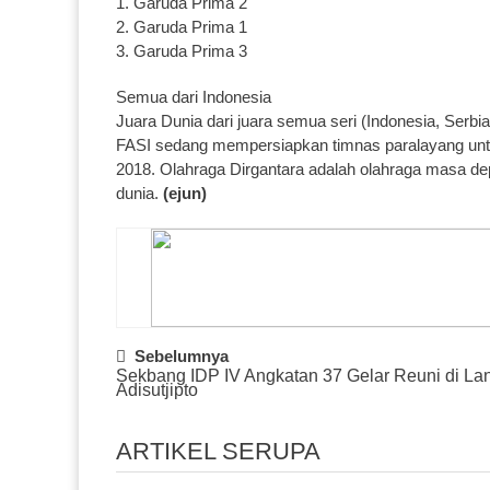
1. Garuda Prima 2
2. Garuda Prima 1
3. Garuda Prima 3
Semua dari Indonesia
Juara Dunia dari juara semua seri (Indonesia, Serbi
FASI sedang mempersiapkan timnas paralayang unt
2018. Olahraga Dirgantara adalah olahraga masa de
dunia.
(ejun)
Post
Sebelumnya
Sekbang IDP IV Angkatan 37 Gelar Reuni di La
Navigation
Adisutjipto
ARTIKEL SERUPA