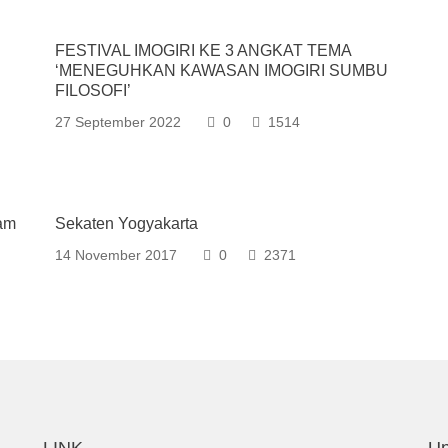
FESTIVAL IMOGIRI KE 3 ANGKAT TEMA
‘MENEGUHKAN KAWASAN IMOGIRI SUMBU
FILOSOFI’
27 September 2022
0
1514
am
Sekaten Yogyakarta
14 November 2017
0
2371
LINK
Up