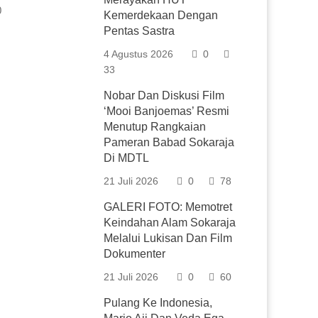
0
Kemerdekaan Dengan
Pentas Sastra
4 Agustus 2026
0
33
Nobar Dan Diskusi Film
‘Mooi Banjoemas’ Resmi
Menutup Rangkaian
Pameran Babad Sokaraja
Di MDTL
21 Juli 2026
0
78
GALERI FOTO: Memotret
Keindahan Alam Sokaraja
Melalui Lukisan Dan Film
Dokumenter
21 Juli 2026
0
60
Pulang Ke Indonesia,