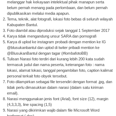
melanggar hak kekayaan intelektual pihak manapun serta
belum pernah menang pada perlombaan, dan belum pernah
dipublikasikan melalui media apapun.
Tema, teknik, alat fotografi, lokasi foto bebas di seluruh wilayah
Kabupaten Bantul.
Foto diambil atau diproduksi sejak tanggal 1 September 2017
Karya tidak mengandung unsur SARA dan pornografi
Karya di uplod ke instagram probadi dengan mention ke IG
@blusukanbantul dan uplod di twiter pribadi mention ke
@BlusukanBantul dengan tagar (#lombafotoBB)
Tulisan Narasi foto terdiri dari kurang lebih 200 kata sudah
termasuk judul dan nama peserta, keterangan foto : nama
lokasi, alamat lokasi, tanggal pengambilan foto, caption kalimat
personal terkait foto obyek tersebut.
Foto dilampirkan sebagai file tersendiri dengan format .jpg, dan
tidak perlu dimasukkan dalam narasi (dalam satu kiriman
email).
Narasi menggunakan jenis font (Arial), font size (12), margin
(4,3,3,3), line spacing (1,5)
Narasi yang dikirimkan wajib dalam file Microsoft Word
berformat (.doc)