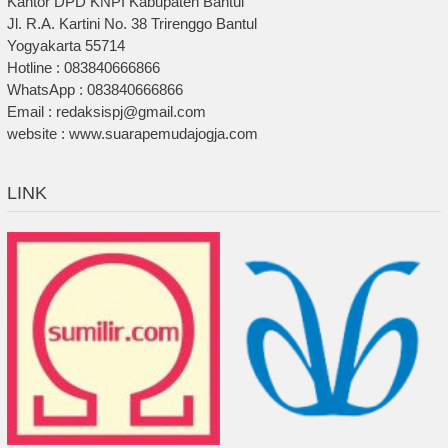
Kantor DPD KNPI Kabupaten Bantul
Jl. R.A. Kartini No. 38 Trirenggo Bantul
Yogyakarta 55714
Hotline : 083840666866
WhatsApp : 083840666866
Email : redaksispj@gmail.com
website : www.suarapemudajogja.com
LINK