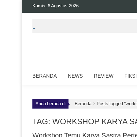
Skip
Kamis, 6 Agustus 2026
to
content
BERANDA
NEWS
REVIEW
FIKSI
Anda berada di
Beranda >
Posts tagged "works
TAG: WORKSHOP KARYA S
Workshop Temu Karya Sastra Perte