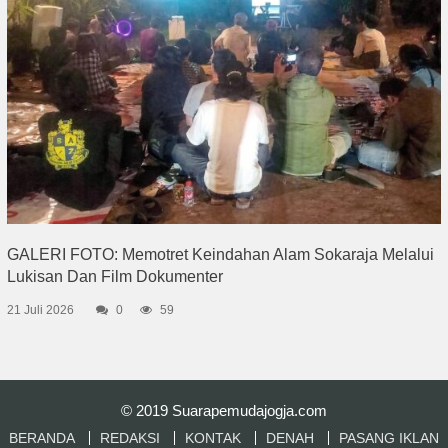
GALERI FOTO: Memotret Keindahan Alam Sokaraja Melalui
Lukisan Dan Film Dokumenter
21 Juli 2026
0
59
© 2019
Suarapemudajogja.com
BERANDA
REDAKSI
KONTAK
DENAH
PASANG IKLAN