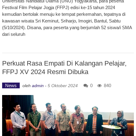
Universitas Nahdlatul Ulama (UNU) Yogyakarta, para peserta
Festival Film Pelajar Jogja (FFPJ) edisi ke-15 tahun 2024
kemudian bertolak menuju ke tempat perkemahan, tepatnya di
kawasan wisata Sri Keminut, Sriharjo, Imogiri, Bantul, Sabtu
(5/10/2024). Disana, para peserta yang berjumlah 52 siswa/i SMA
dari seluruh
Perkuat Rasa Empati Di Kalangan Pelajar,
FFPJ XV 2024 Resmi Dibuka
News
0
840
oleh
admin
-
5 Oktober 2024