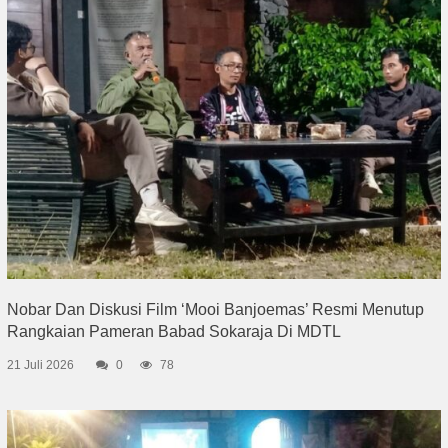
Nobar Dan Diskusi Film ‘Mooi Banjoemas’ Resmi Menutup
Rangkaian Pameran Babad Sokaraja Di MDTL
21 Juli 2026
0
78