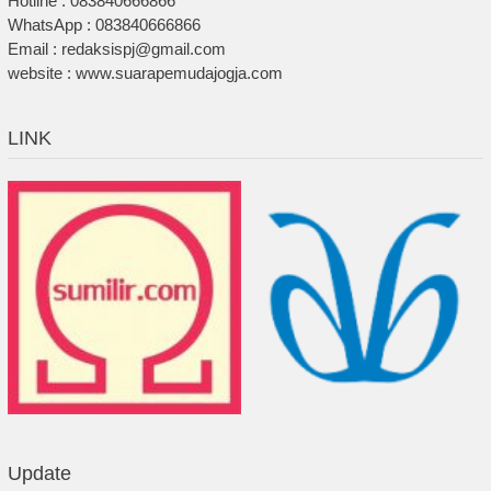
Hotline : 083840666866
WhatsApp : 083840666866
Email : redaksispj@gmail.com
website : www.suarapemudajogja.com
LINK
Update