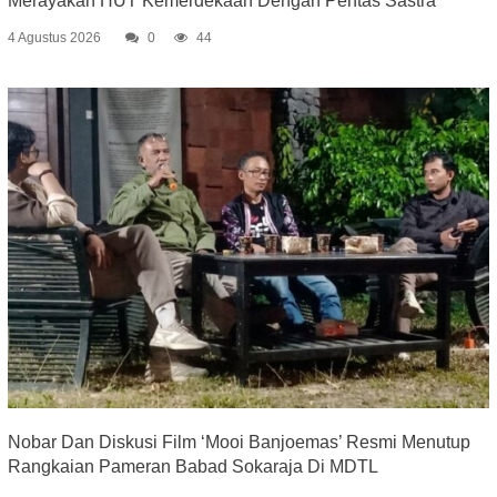
Merayakan HUT Kemerdekaan Dengan Pentas Sastra
4 Agustus 2026
0
44
Nobar Dan Diskusi Film ‘Mooi Banjoemas’ Resmi Menutup
Rangkaian Pameran Babad Sokaraja Di MDTL