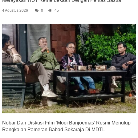
Merayakan HUT Kemerdekaan Dengan Pentas Sastra
4 Agustus 2026
0
45
Nobar Dan Diskusi Film ‘Mooi Banjoemas’ Resmi Menutup
Rangkaian Pameran Babad Sokaraja Di MDTL