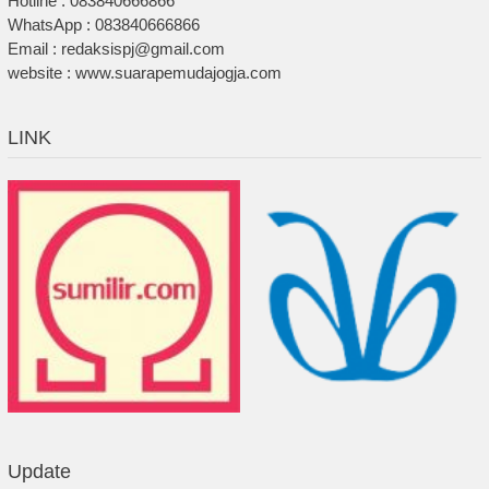
Hotline : 083840666866
WhatsApp : 083840666866
Email : redaksispj@gmail.com
website : www.suarapemudajogja.com
LINK
Update