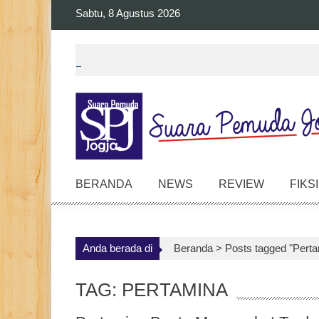
Skip
Sabtu, 8 Agustus 2026
to
content
BERANDA
NEWS
REVIEW
FIKSI
Anda berada di
Beranda >
Posts tagged "Pert
TAG: PERTAMINA