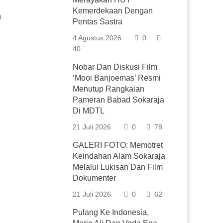
Kemerdekaan Dengan
0
Pentas Sastra
4 Agustus 2026
0
40
Nobar Dan Diskusi Film
‘Mooi Banjoemas’ Resmi
Menutup Rangkaian
Pameran Babad Sokaraja
Di MDTL
21 Juli 2026
0
78
GALERI FOTO: Memotret
Keindahan Alam Sokaraja
Melalui Lukisan Dan Film
Dokumenter
21 Juli 2026
0
62
Pulang Ke Indonesia,