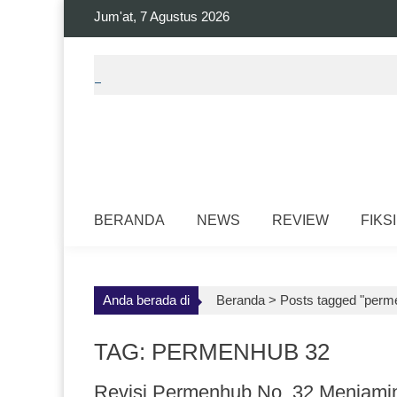
Skip
Jum'at, 7 Agustus 2026
to
content
BERANDA
NEWS
REVIEW
FIKSI
Anda berada di
Beranda >
Posts tagged "perm
TAG: PERMENHUB 32
Revisi Permenhub No. 32 Menjami