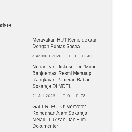
date
Merayakan HUT Kemerdekaan
Dengan Pentas Sastra
4 Agustus 2026
0
40
Nobar Dan Diskusi Film ‘Mooi
Banjoemas’ Resmi Menutup
Rangkaian Pameran Babad
Sokaraja Di MDTL
21 Juli 2026
0
78
GALERI FOTO: Memotret
Keindahan Alam Sokaraja
Melalui Lukisan Dan Film
Dokumenter